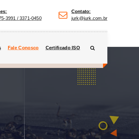
nes:
Contato:
75-3991 / 3371-0450
jurk@jurk.com.br
s
Fale Conosco
Certificado ISO