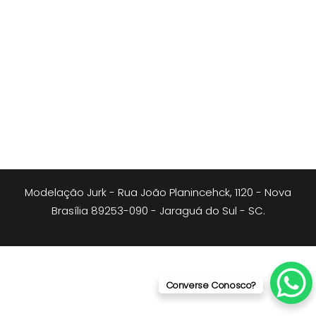
Modelação Jurk - Rua João Planincehck, 1120 - Nova
Brasília 89253-090 - Jaraguá do Sul - SC.
Converse Conosco?